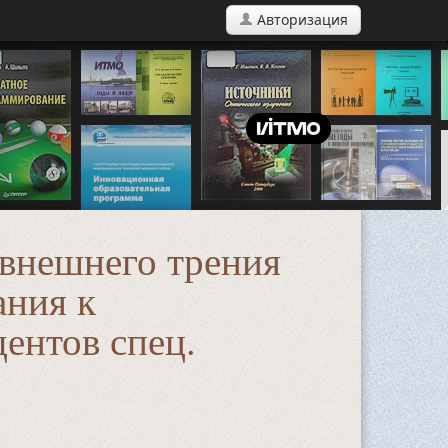
Авторизация
 внешнего трения
ания к
дентов спец.