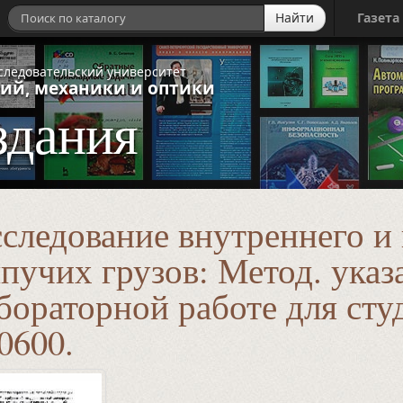
Найти
Газета
следовательский университет
ий, механики и оптики
здания
следование внутреннего и
пучих грузов: Метод. указ
бораторной работе для сту
0600.