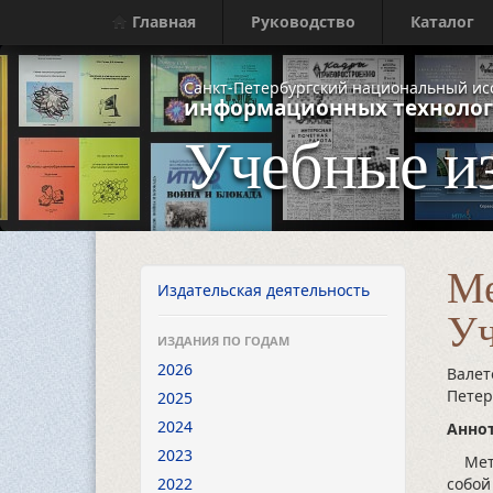
Главная
Руководство
Каталог
Санкт-Петербургский национальный ис
информационных технолог
Учебные и
Ме
Издательская деятельность
Уч
ИЗДАНИЯ ПО ГОДАМ
2026
Валет
Петер
2025
2024
Аннот
2023
Метод
2022
собой