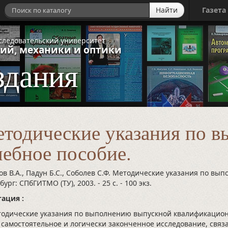
Найти
Газета
следовательский университет
ий, механики и оптики
здания
тодические указания по 
ебное пособие.
ов В.А., Падун Б.С., Соболев С.Ф. Методические указания по вып
бург: СПбГИТМО (ТУ), 2003.
- 25 с.
- 100 экз.
ация :
ические указания по выполнению выпускной квалификационн
 самостоятельное и логически законченное исследование, связ