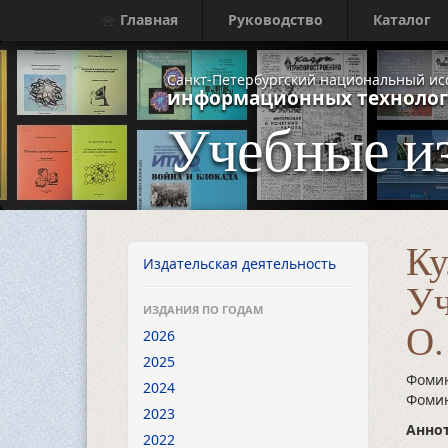
Главная
Руководство
Каталог
Санкт-Петербургский национальный ис
информационных технолог
Учебные и
Ку
Издательская деятельность
Уч
ИЗДАНИЯ ПО ГОДАМ
О.
2026
2025
Фомин
2024
Фомин
2023
Аннот
2022