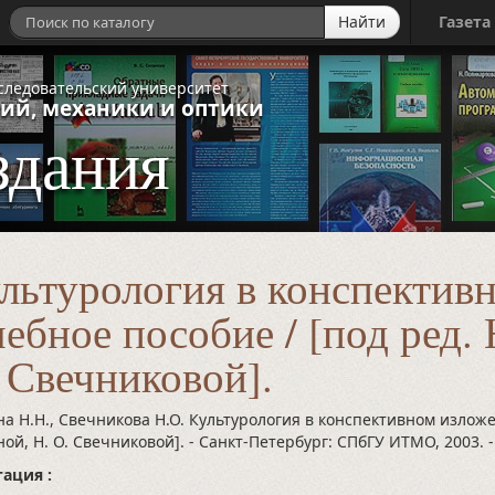
Найти
Газета
следовательский университет
ий, механики и оптики
здания
льтурология в конспектив
ебное пособие / [под ред.
 Свечниковой].
а Н.Н., Свечникова Н.О. Культурология в конспективном изложен
ой, Н. О. Свечниковой]. - Санкт-Петербург: СПбГУ ИТМО, 2003.
-
ация :