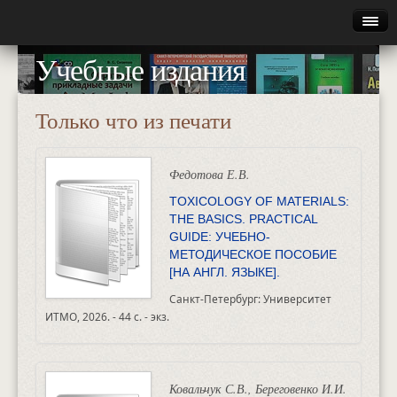
Главная
Учебные издания
Руководство
Только что из печати
Каталог
Найти
Федотова Е.В.
TOXICOLOGY OF MATERIALS:
Газета
THE BASICS. PRACTICAL
GUIDE: УЧЕБНО-
МЕТОДИЧЕСКОЕ ПОСОБИЕ
Авторизация
[НА АНГЛ. ЯЗЫКЕ].
Санкт-Петербург: Университет
ИТМО, 2026. - 44 с. - экз.
Ковальчук С.В., Береговенко И.И.