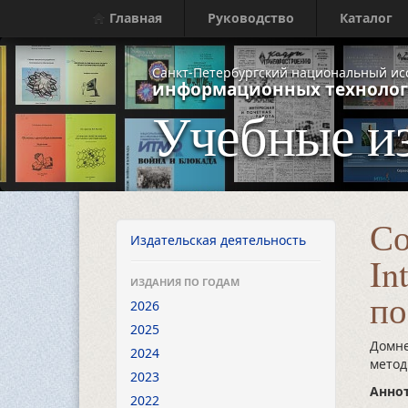
Главная
Руководство
Каталог
Санкт-Петербургский национальный ис
информационных технолог
Учебные и
Со
Издательская деятельность
In
ИЗДАНИЯ ПО ГОДАМ
по
2026
2025
Домне
2024
метод
2023
Аннот
2022