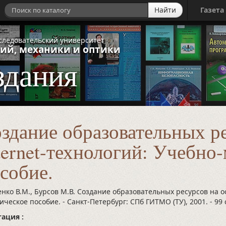
Найти
Газета
следовательский университет
ий, механики и оптики
здания
здание образовательных р
ternet-технологий: Учебно
собие.
нко В.М., Бурсов М.В. Создание образовательных ресурсов на ос
ическое пособие. - Санкт-Петербург: СПб ГИТМО (ТУ), 2001.
- 99 
ация :