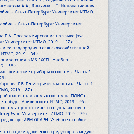
 Энговатова А.А., Яныкина Н.О. Инновационная
обие. - Санкт-Петербург: Университет ИТМО,
собие. - Санкт-Петербург: Университет
опа Е.А. Программирование на языке Java.
рг: Университет ИТМО, 2019.
- 127 с.
ы и ее плодородия в сельскохозяйственной
 ИТМО, 2019.
- 34 с.
ционирования в MS EXCEL: Учебно-
19.
- 58 с.
льмологические приборы и системы. Часть 2:
29 с.
 Карпова Г.В. Геометрическая оптика. Часть 1:
ТМО, 2019.
- 87 с.
азработки встраиваемых систем на ПЛИС с
Петербург: Университет ИТМО, 2019.
- 95 с.
системы прогностического управления в
Петербург: Университет ИТМО, 2019.
- 79 с.
 редакторе APM GRAPH: Учебное пособие. -
нчатого цилиндрического редуктора в модуле