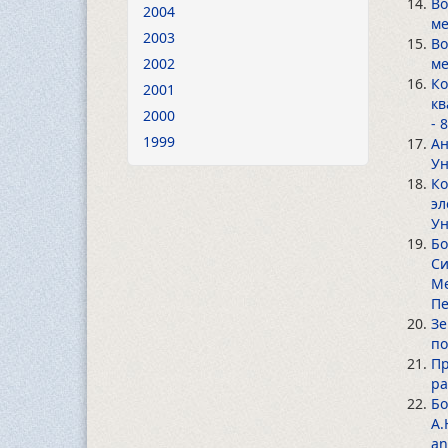
Во
2004
ме
2003
Во
2002
ме
Ко
2001
кв
2000
- 
1999
Ан
Ун
Ко
эл
Ун
Бо
Си
Ме
Пе
Зе
по
Пр
ра
Бо
А.
an