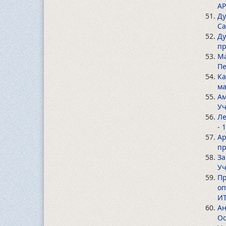
AP
Ду
Са
Ду
пр
Ма
Пе
Ка
ма
Ам
Уч
Ле
- 
Ар
пр
За
Уч
Пр
оп
ИТ
Ан
Ос