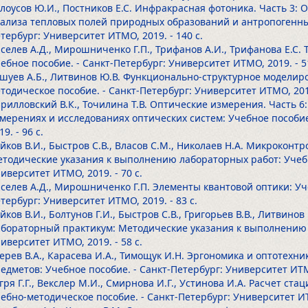
лоусов Ю.И., Постников Е.С. Инфракрасная фотоника. Часть 3:
ализа тепловых полей природных образований и антропогенных
тербург: Университет ИТМО, 2019.
- 140 с.
селев А.Д., Мирошниченко Г.П., Трифанов А.И., Трифанова Е.С.
ебное пособие. - Санкт-Петербург: Университет ИТМО, 2019.
- 5
шуев А.Б., Литвинов Ю.В. Функционально-структурное моделир
тодическое пособие. - Санкт-Петербург: Университет ИТМО, 20
рилловский В.К., Точилина Т.В. Оптические измерения. Часть
мерениях и исследованиях оптических систем: Учебное пособие
19.
- 96 с.
йков В.И., Быстров С.В., Власов С.М., Николаев Н.А. Микроконт
тодические указания к выполнению лабораторных работ: Учебн
иверситет ИТМО, 2019.
- 70 с.
селев А.Д., Мирошниченко Г.П. Элементы квантовой оптики: Уч
тербург: Университет ИТМО, 2019.
- 83 с.
йков В.И., Болтунов Г.И., Быстров С.В., Григорьев В.В., Литвин
бораторный практикум: Методические указания к выполнению л
иверситет ИТМО, 2019.
- 58 с.
ерев В.А., Карасева И.А., Тимощук И.Н. Эргономика и оптотех
едметов: Учебное пособие. - Санкт-Петербург: Университет ИТ
гря Г.Г., Векслер М.И., Смирнова И.Г., Устинова И.А. Расчет с
ебно-методическое пособие. - Санкт-Петербург: Университет И