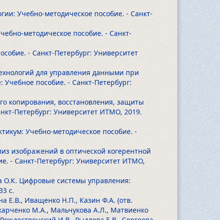
огии: Учебно-методическое пособие. - Санкт-
Учебно-методическое пособие. - Санкт-
особие. - Санкт-Петербург: Университет
-технологий для управления данными при
Учебное пособие. - Санкт-Петербург:
ного копирования, восстановления, защиты
анкт-Петербург: Университет ИТМО, 2019.
ктикум: Учебно-методическое пособие. -
ализ изображений в оптической когерентной
е. - Санкт-Петербург: Университет ИТМО,
ова О.К. Цифровые системы управления:
33 с.
на Е.В., Иващенко Н.П., Казин Ф.А. (отв.
акарченко М.А., Мальчукова А.Л., Матвиенко
, Рождественский И.В., Рыдлева Е.В., Сергеева