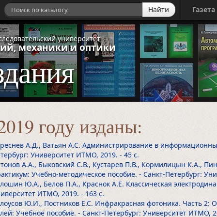
Найти
Газета
следовательский университет
ий, механики и оптики
здания
2019 году изданы:
реснев А.Д., Ватьян А.С. Администрирование в информационных
тербург: Университет ИТМО, 2019.
- 45 с.
тонов А.А., Быковский С.В., Кустарев П.В., Кормилицын К.А., П
актикум: Учебно-методическое пособие. - Санкт-Петербург: Ун
лошин Ю.А., Белов П.А., Краснок А.Е. Классическая электродина
иверситет ИТМО, 2019.
- 163 с.
лоусов Ю.И., Постников Е.С. Инфракрасная фотоника. Часть 2:
лей: Учебное пособие. - Санкт-Петербург: Университет ИТМО, 2