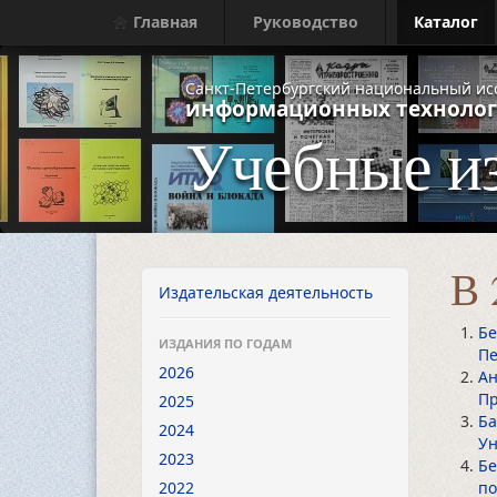
Главная
Руководство
Каталог
Санкт-Петербургский национальный ис
информационных технолог
Учебные и
В 
Издательская деятельность
Бе
ИЗДАНИЯ ПО ГОДАМ
Пе
2026
Ан
Пр
2025
Ба
2024
Ун
2023
Бе
2022
по