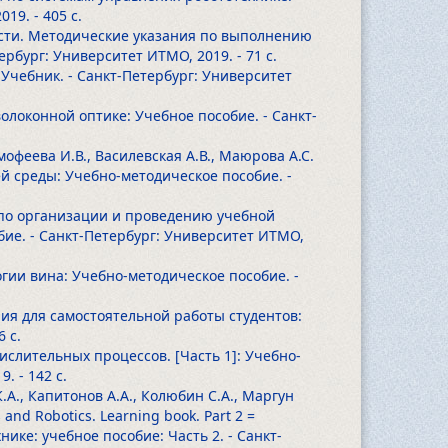
2019.
- 405 с.
ности. Методические указания по выполнению
тербург: Университет ИТМО, 2019.
- 71 с.
 Учебник. - Санкт-Петербург: Университет
волоконной оптике: Учебное пособие. - Санкт-
имофеева И.В., Василевская А.В., Маюрова А.С.
й среды: Учебно-методическое пособие. -
е по организации и проведению учебной
ие. - Санкт-Петербург: Университет ИТМО,
гии вина: Учебно-методическое пособие. -
ния для самостоятельной работы студентов:
6 с.
ислительных процессов. [Часть 1]: Учебно-
19.
- 142 с.
К.А., Капитонов А.А., Колюбин С.А., Маргун
and Robotics. Learning book. Part 2 =
ке: учебное пособие: Часть 2. - Санкт-