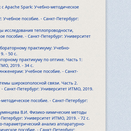
х с Apache Spark: Учебно-методическое
2: Учебное пособие. - Санкт-Петербург:
тоды исследования теплопроводности,
е пособие. - Санкт-Петербург: Университет
абораторному практикуму: Учебно-
19.
- 50 с.
аторному практикуму по оптике. Часть 1:
ТМО, 2019.
- 34 с.
инженерии: Учебное пособие. - Санкт-
стемы широкополосной связи. Часть 2.
- Санкт-Петербург: Университет ИТМО, 2019.
-методическое пособие. - Санкт-Петербург:
, Румянцева В.И. Физико-химические методы
-Петербург: Университет ИТМО, 2019.
- 72 с.
рно-параметрический анализ аппаратурно-
ческое пособие. - Санкт-Петербург: