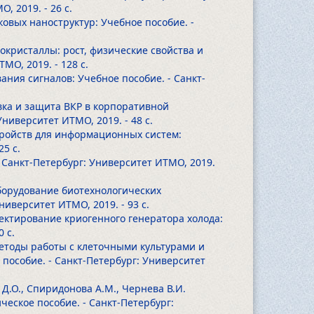
О, 2019.
- 26 с.
ковых наноструктур: Учебное пособие. -
окристаллы: рост, физические свойства и
ТМО, 2019.
- 128 с.
ания сигналов: Учебное пособие. - Санкт-
овка и защита ВКР в корпоративной
 Университет ИТМО, 2019.
- 48 с.
тройств для информационных систем:
25 с.
- Санкт-Петербург: Университет ИТМО, 2019.
 оборудование биотехнологических
Университет ИТМО, 2019.
- 93 с.
оектирование криогенного генератора холода:
0 с.
 Методы работы с клеточными культурами и
пособие. - Санкт-Петербург: Университет
й Д.О., Спиридонова А.М., Чернева В.И.
ческое пособие. - Санкт-Петербург: