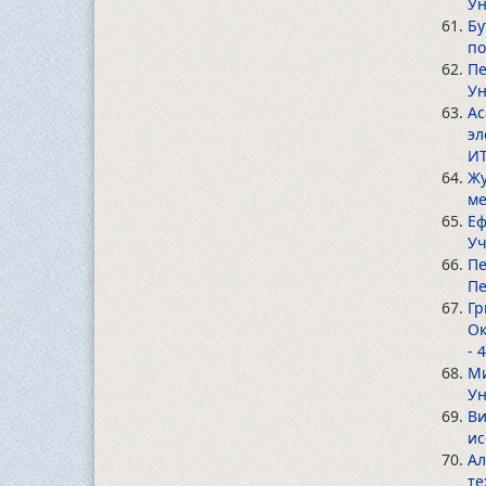
Ун
Бу
по
Пе
Ун
Ас
эл
ИТ
Жу
ме
Еф
Уч
Пе
Пе
Гр
Ок
- 
Ми
Ун
Ви
ис
Ал
те