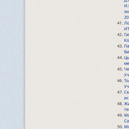
И.
эк
20
Ло
ИТ
Га
Ко
Па
би
Цы
ме
Че
Уч
То
Уч
См
ис
Жи
те
Мо
Са
Мо