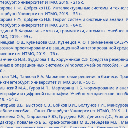
тербург: Университет ИТМО, 2019.
- 216 с.
сарова Н.Ф., Добренко Н.В. Интеллектуальные системы и технол
тербург: Университет ИТМО, 2019.
- 55 с.
сарова Н.Ф., Добренко Н.В. Теория систем и системный анализ: 
тербург: Университет ИТМО, 2019.
- 84 с.
здин А.В. Формальные языки, грамматики, автоматы: Учебное п
МО, 2019.
- 99 с.
нецкая Ю.В., Кузнецова О.В., Кузнецов А.Ю. Применение CALS
возном проектировании в защищенной интегрированной среде: 
иверситет ИТМО, 2019.
- 76 с.
анченко И.В., Зудилова Т.В., Хоружников С.Э. Средства резерв
нных в операционных системах Windows: Учебное пособие. - С
50 с.
това Т.Н., Павлова Е.А. Маркетинговые решения в бизнесе. Пра
нкт-Петербург: Университет ИТМО, 2019.
- 50 с.
лынский М.А., Гуров И.П., Маргарянц Н.Б. Формирование и ан
мографии и цифровой голографии: Учебно-методическое пособи
19.
- 54 с.
игорьев В.В., Быстров С.В., Бойков В.И., Болтунов Г.И., Мансур
ебное пособие. - Санкт-Петербург: Университет ИТМО, 2019.
- 1
ексеева О.А., Гаврилова Е.Ю., Груздева Е.В., Денисов Д.С., Егоши
дактор), Коваленко Б.Б., Красностанова М.В., Лебедева М.Е., М
Ю. (отв. редактор), Мельченко С.В., Павлова Е.А., Поспелова Т.В.