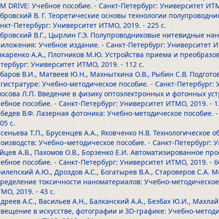
M DRIVE: Учебное пособие. - Санкт-Петербург: Университет ИТМ
бровский В. Г. Теоретические основы технологии полупроводни
нкт-Петербург: Университет ИТМО, 2019.
- 225 с.
бровский В.Г., Цырлин Г.Э. Полупроводниковые нитевидные нан
иложения: Учебное издание. - Санкт-Петербург: Университет И
каренко А.А., Плотников М.Ю. Устройства приема и преобразов
тербург: Университет ИТМО, 2019.
- 112 с.
баров В.И., Матвеев Ю.Н., Махныткина О.В., Рыбин С.В. Подгот
гистратуре: Учебно-методическое пособие. - Санкт-Петербург:
осова Л.П. Введение в физику оптоэлектронных и фотонных ус
ебное пособие. - Санкт-Петербург: Университет ИТМО, 2019.
- 1
бедев В.Ф. Лазерная фотоника: Учебно-методическое пособие. 
105 с.
сеньева Т.П., Брусенцев А.А., Яковченко Н.В. Технологическое
оизводств: Учебно–методическое пособие. - Санкт-Петербург: 
йцев А.В., Пахомов О.В., Борзенко Е.И. Автоматизированное пр
ебное пособие. - Санкт-Петербург: Университет ИТМО, 2019.
- 6
илепский А.Ю., Дроздов А.С., Богатырев В.А., Староверов С.А.
ределение токсичности наноматериалов: Учебно-методическое 
МО, 2019.
- 43 с.
дреев А.С., Васильев А.Н., Балканский А.А., Безбах Ю.И., Махла
вещение в искусстве, фотографии и 3D-графике: Учебно-методи