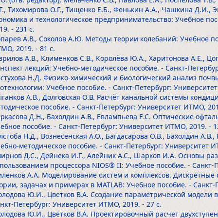
Г., Тихомирова О.Г., Тищенко Е.Б., Фенькин А.А., Чашкина Д.И.,
ономика и технологическое предпринимательство: Учебное пос
19.
- 231 с.
парев А.В., Соколов А.Ю. Методы теории колебаний: Учебное по
МО, 2019.
- 81 с.
врилов А.В., Клименков С.В., Королёва Ю.А., Харитонова А.Е., Ц
нспект лекций: Учебно-методическое пособие. - Санкт-Петербу
стухова Н.Д. Физико-химический и биологический анализ почв
отехнологии: Учебное пособие. - Санкт-Петербург: Университет
ганков А.В., Долговская О.В. Расчёт канальной системы конди
тодическое пособие. - Санкт-Петербург: Университет ИТМО, 20
ркасова Д.Н., Бахолдин А.В., Евлампьева Е.С. Оптические офта
ебное пособие. - Санкт-Петербург: Университет ИТМО, 2019.
- 1
лстоба Н.Д., Вознесенская А.О., Багдасарова О.В., Бахолдин А.В.,
ебно-методическое пособие. - Санкт-Петербург: Университет И
ирнов Д.С., Дейнека И.Г., Алейник А.С., Шарков И.А. Основы р
пользованием процессора NIOS® II: Учебное пособие. - Санкт-
ленков A.А. Моделирование систем и комплексов. Дискретные 
ории, задачах и примерах в MATLAB: Учебное пособие. - Санкт-
лодова Ю.И., Цветков В.А. Создание параметрической модели в
нкт-Петербург: Университет ИТМО, 2019.
- 27 с.
лодова Ю.И., Цветков В.А. Проектировочный расчет двухступе