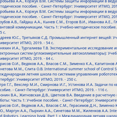
робьева А.А., Коржук В.М. Системы защиты информации в веду
тодическое пособие. - Санкт-Петербург: Университет ИТМО, 20
робьева А.А., Коржук В.М. Системы защиты информации в веду
тодическое пособие. - Санкт-Петербург: Университет ИТМО, 20
зубов А.В., Гайдаш А.А., Кынев С.М., Егоров В.И., Иванова А.Е.,
антовой коммуникации. Часть 1: Учебно-методическое пособие.
85 с.
дреев Ю.С., Третьяков С.Д. Промышленный интернет вещей: Уче
иверситет ИТМО, 2019.
- 54 с.
няхин И.А., Тургалиева Т.В. Экспериментальное исследование
ектронных систем (углоизмерительные автоколлиматоры): Учебн
иверситет ИТМО, 2019.
- 64 с.
рисов О.И., Ведяков А.А., Власов С.М., Зименко К.А., Капитонов А
нетова М.М., Слита О.В. International summer school of Control S
ждународная летняя школа по системам управления робототехни
тербург: Университет ИТМО, 2019.
- 250 с.
гря Г.Г., Векслер М.И., Смирнова И.Г., Устинова И.А. Задачи п
собие. - Санкт-Петербург: Университет ИТМО, 2019.
- 116 с.
онин В.А., Жигновская Д.В., Цветков В.А. Введение в расчетн
боты: Часть 1: Учебное пособие. - Санкт-Петербург: Университ
рисов О.И., Ведяков А.А., Власов С.М., Герасимов Д.Н., Зименко 
Ю., Маргун А.А., Пыркин А.А., Синетова М.М., Жиленков А.А. Inte
d Robotics. Learning book. Part 1 = Международная летняя шко