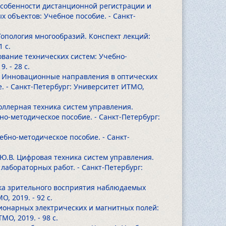
 Особенности дистанционной регистрации и
 объектов: Учебное пособие. - Санкт-
 Топология многообразий. Конспект лекций:
1 с.
ование технических систем: Учебно-
19.
- 28 с.
 6: Инновационные направления в оптических
. - Санкт-Петербург: Университет ИТМО,
роллерная техника систем управления.
о-методическое пособие. - Санкт-Петербург:
ебно-методическое пособие. - Санкт-
ов Ю.В. Цифровая техника систем управления.
абораторных работ. - Санкт-Петербург:
ника зрительного восприятия наблюдаемых
МО, 2019.
- 92 с.
тационарных электрических и магнитных полей:
ТМО, 2019.
- 98 с.