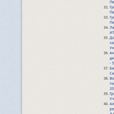
Пе
Гу
Пе
Гу
Пе
Ла
ИТ
До
ск
Ун
Ан
да
- 
Ба
Са
Во
то
20
Гр
Уч
Ал
ре
Д.