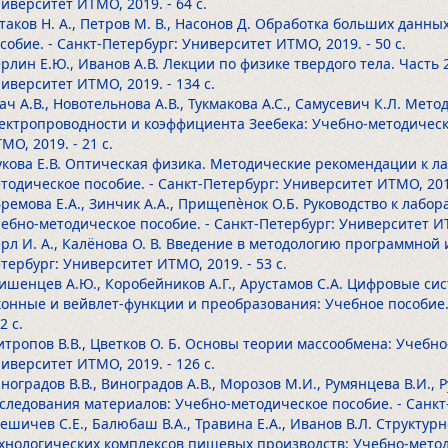
иверситет ИТМО, 2019.
- 64 с.
таков Н. А., Петров М. В., Насонов Д. Обработка больших данны
собие. - Санкт-Петербург: Университет ИТМО, 2019.
- 50 с.
рлин Е.Ю., Иванов А.В. Лекции по физике твердого тела. Часть 
иверситет ИТМО, 2019.
- 134 с.
ач А.В., Новотельнова А.В., Тукмакова А.С., Самусевич К.Л. Ме
ектропроводности и коэффициента Зеебека: Учебно-методическо
МО, 2019.
- 21 с.
кова Е.В. Оптическая физика. Методические рекомендации к л
тодическое пособие. - Санкт-Петербург: Университет ИТМО, 20
ремова Е.А., Зинчик А.А., Прищепѐнок О.Б. Руководство к лабор
ебно-методическое пособие. - Санкт-Петербург: Университет И
рл И. А., Калёнова О. В. Введение в методологию программной 
тербург: Университет ИТМО, 2019.
- 53 с.
ишенцев А.Ю., Коробейников А.Г., Арустамов С.А. Цифровые си
онные и вейвлет-функции и преобразования: Учебное пособие. 
42 с.
тропов В.В., Цветков О. Б. Основы теории массообмена: Учебно
иверситет ИТМО, 2019.
- 126 с.
ноградов В.В., Виноградов А.В., Морозов М.И., Румянцева В.И.
следования материалов: Учебно-методическое пособие. - Санкт
ешичев С.Е., Балюбаш В.А., Травина Е.А., Иванов В.Л. Структу
хнологических комплексов пищевых производств: Учебно-методи