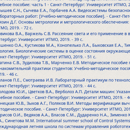
ебное пособие: часть 1 - Санкт-Петербург: Университет ИТМО, 
ышев С.Н., Сычева Е.А., Горбачев А.А. Видеосистемы безопас
бораторных работ: [Учебно-методическое пособие]. - Санкт-Пе
язин Д.Г. Основы метрологии и метрологического обеспечения:
МО, 2019.
- 72 с.
викова В.А., Варжель С.В. Рассеяние света и его применение в 
тербург: Университет ИТМО, 2019.
- 39 с.
шенко О.А., Кустикова М.А., Конопелько Л.А., Быковская Е.А., Т
ология. Биологические системы в оценке состояния окружающе
нкт-Петербург: Университет ИТМО, 2019.
- 51 с.
атина С.В., Зудилова Т.В., Марченко Е.В. Методическое пособи
накомительной практики студентов: Учебно-методическое пособ
19.
- 46 с.
ланов П.Е., Смотраева И.В. Лабораторный практикум по техноло
нкт-Петербург: Университет ИТМО, 2019.
- 44 с.
лодова Ю.И., Цветков В.А., Верболоз А.П. Детали машин: Указа
ебное пособие. - Санкт-Петербург: Университет ИТМО, 2019.
- 4
нецкая Ю.В., Зыков А.Г., Поляков В.И. Методы верификации выч
тодическое пособие. - Санкт-Петербург: Университет ИТМО, 20
рисов О.И., Ведяков А.А., Власов С.М., Дударенко Н.А., Зименко 
А., Синетова М.М. International summer school of Control Systems 
ждународная летняя школа по системам управления робототехни