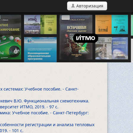
Авторизация
 системах: Учебное пособие. - Санкт-
инкевич В.Ю. Функциональная схемотехника.
иверситет ИТМО, 2019.
- 97 с.
мика: Учебное пособие. - Санкт-Петербург:
 Особенности регистрации и анализа тепловых
019.
- 101 с.