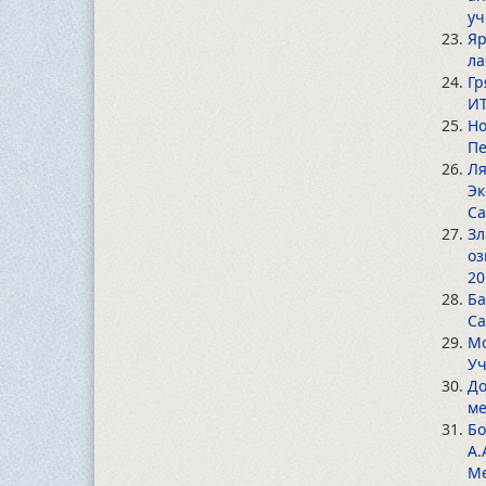
уч
Яр
ла
Гр
ИТ
Но
Пе
Ля
Эк
Са
Зл
оз
20
Ба
Са
Мо
Уч
До
ме
Бо
А.
Ме