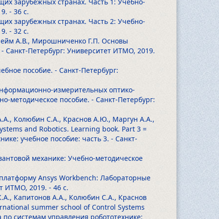
щих зарубежных странах. Часть 1: Учебно-
19.
- 36 с.
щих зарубежных странах. Часть 2: Учебно-
19.
- 32 с.
 Глейм А.В., Мирошниченко Г.П. Основы
 - Санкт-Петербург: Университет ИТМО, 2019.
бное пособие. - Санкт-Петербург:
 информационно-измерительных оптико-
о-методическое пособие. - Санкт-Петербург:
.А., Колюбин С.А., Краснов А.Ю., Маргун А.А.,
ystems and Robotics. Learning book. Part 3 =
ке: учебное пособие: часть 3. - Санкт-
о квантовой механике: Учебно-методическое
ую платформу Ansys Workbench: Лабораторные
ет ИТМО, 2019.
- 46 с.
К.А., Капитонов А.А., Колюбин С.А., Краснов
rnational summer school of Control Systems
ла по системам управления робототехнике: